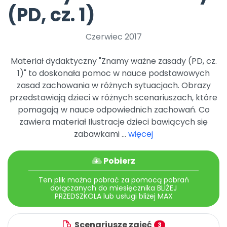
Archiwalne numery
(PD, cz. 1)
Promocje
Pomoc
Czerwiec 2017
Materiał dydaktyczny "Znamy ważne zasady (PD, cz.
1)" to doskonała pomoc w nauce podstawowych
zasad zachowania w różnych sytuacjach. Obrazy
przedstawiają dzieci w różnych scenariuszach, które
pomagają w nauce odpowiednich zachowań. Co
zawiera materiał Ilustracje dzieci bawiących się
zabawkami ...
więcej
Pobierz
Ten plik można pobrać za pomocą pobrań
dołączanych do miesięcznika BLIŻEJ
PRZEDSZKOLA lub usługi bliżej MAX
Scenariusze zajęć
3