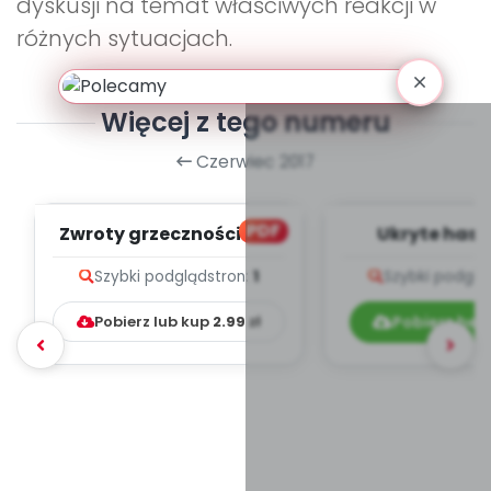
dyskusji na temat właściwych reakcji w
różnych sytuacjach.
Więcej z tego numeru
Czerwiec 2017
PDF
Zwroty grzecznościowe
Ukryte hasł
(PD)
Szybki podgląd
stron:
1
Szybki podglą
Pobierz lub kup
2.99
zł
Pobierz bez