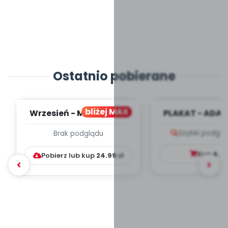
Ostatnio pobierane
bliżej MAX
Wrzesień - MIESIĘCZNY
PLAKAT - ADAP
PLAN PRACY
PORADNIK DLA 
Szybki podglą
Brak podglądu
WYCHOWAWCZO –
DYDAKTYC...
Kup
4.9
Pobierz lub kup
24.99
zł