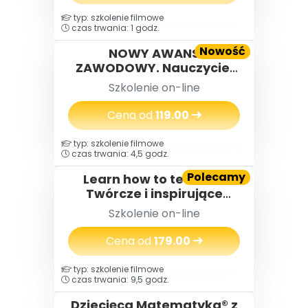
typ: szkolenie filmowe
czas trwania: 1 godz.
Nowość
NOWY AWANS
ZAWODOWY. Nauczyciel
mianowany na rozmowie
Szkolenie on-line
kwalifikacyjnej, czyli
proces uzyskania stopnia
Cena od
119.00
nauczyciela
dyplomowanego według
typ: szkolenie filmowe
nowej ścieżki
czas trwania: 4,5 godz.
Polecamy
Learn how to teach I -
Twórcze i inspirujące
zajęcia z języka
Szkolenie on-line
angielskiego w
przedszkolu
Cena od
179.00
typ: szkolenie filmowe
czas trwania: 9,5 godz.
Dziecięca Matematyka® z