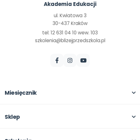
Akademia Edukacji
ul. Kwiatowa 3
30-437 Kraków
tel: 12 631 04 10 wew. 103
szkolenia@blizejprzedszkola.pl
Miesięcznik
O miesięczniku
W numerze
Sklep
Scenariusze i artykuły
Pełna oferta