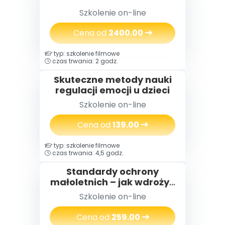
Szkolenie on-line
Cena od
2400.00
typ: szkolenie filmowe
czas trwania: 2 godz.
Skuteczne metody nauki
regulacji emocji u dzieci
Szkolenie on-line
Cena od
139.00
typ: szkolenie filmowe
czas trwania: 4,5 godz.
Standardy ochrony
małoletnich – jak wdrożyć
nowe rozwiązania w
Szkolenie on-line
przedszkolu
Cena od
259.00