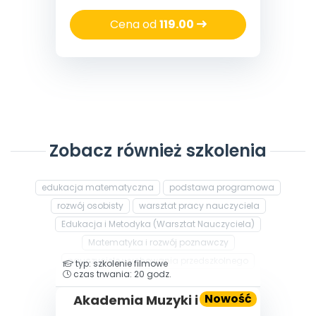
Cena od
119.00
Zobacz również szkolenia
edukacja matematyczna
podstawa programowa
rozwój osobisty
warsztat pracy nauczyciela
Edukacja i Metodyka (Warsztat Nauczyciela)
Matematyka i rozwój poznawczy
nauczyciele wychowania przedszkolnego
typ: szkolenie filmowe
czas trwania: 20 godz.
Nowość
Akademia Muzyki i Ruchu