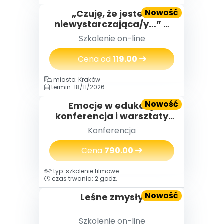
Nowość
„Czuję, że jestem
niewystarczająca/y…” –
jak budować poczucie
Szkolenie on-line
własnej wartości.
Cena od
119.00
miasto: Kraków
termin: 18/11/2026
Nowość
Emocje w edukacji
konferencja i warsztaty
(2 dni) 18-19.11.2026
Konferencja
Cena
790.00
typ: szkolenie filmowe
czas trwania: 2 godz.
Nowość
Leśne zmysły
Szkolenie on-line