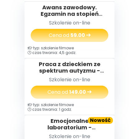
Awans zawodowy.
Egzamin na stopień
nauczyciela
Szkolenie on-line
mianowanego w praktyce
Cena od
59.00
typ: szkolenie filmowe
czas trwania: 4,5 godz.
Praca z dzieckiem ze
spektrum autyzmu -
nowe spojrzenie
Szkolenie on-line
Cena od
149.00
typ: szkolenie filmowe
czas trwania: 1 godz.
Nowość
Emocjonalne
laboratorium -
eksperymenty i zabawy,
Szkolenie on-line