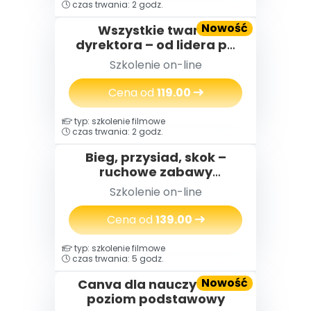
czas trwania: 2 godz.
Nowość
Wszystkie twarze
dyrektora – od lidera po
mentora
Szkolenie on-line
Cena od
119.00
typ: szkolenie filmowe
czas trwania: 2 godz.
Bieg, przysiad, skok –
ruchowe zabawy
dydaktyczne na cały rok
Szkolenie on-line
Cena od
139.00
typ: szkolenie filmowe
czas trwania: 5 godz.
Nowość
Canva dla nauczycieli -
poziom podstawowy