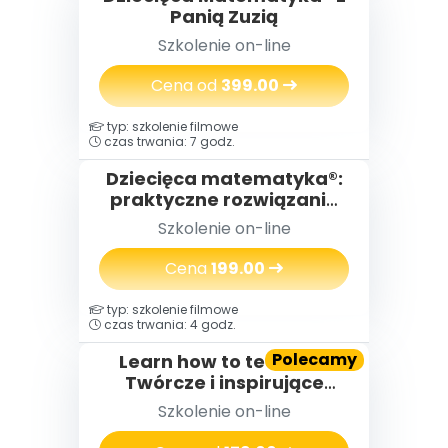
Panią Zuzią
Szkolenie on-line
Cena od
399.00
typ: szkolenie filmowe
czas trwania: 7 godz.
Dziecięca matematyka®:
praktyczne rozwiązania
metodyczne i
Szkolenie on-line
organizacyjne stosowane
w pracy ze starszymi i
Cena
199.00
młodszymi
przedszkolakami...
typ: szkolenie filmowe
czas trwania: 4 godz.
Polecamy
Learn how to teach II -
Twórcze i inspirujące
zajęcia z języka
Szkolenie on-line
angielskiego w
przedszkolu