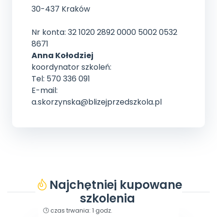
30-437 Kraków
Nr konta: 32 1020 2892 0000 5002 0532
8671
Anna Kołodziej
koordynator szkoleń:
Tel: 570 336 091
E-mail:
a.skorzynska@blizejprzedszkola.pl
Najchętniej kupowane
szkolenia
typ: szkolenie filmowe
czas trwania: 1 godz.