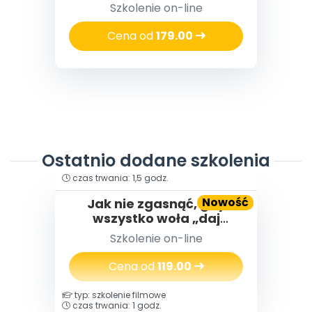
Szkolenie on-line
Cena od
179.00
Ostatnio dodane szkolenia
typ: szkolenie filmowe
czas trwania: 1,5 godz.
Nowość
Jak nie zgasnąć, gdy
wszystko woła „daj
więcej” – o wypaleniu
Szkolenie on-line
zawodowym
nauczycielek i nauczycieli,
Cena od
119.00
którzy za długo byli silni
typ: szkolenie filmowe
czas trwania: 1 godz.