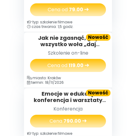
które pomagają dzieciom
radzić sobie z emocjami
Cena od
79.00
typ: szkolenie filmowe
czas trwania: 1,5 godz.
Nowość
Jak nie zgasnąć, gdy
wszystko woła „daj
więcej” – o wypaleniu
Szkolenie on-line
zawodowym
nauczycielek i nauczycieli,
Cena od
119.00
którzy za długo byli silni
miasto: Kraków
termin: 18/11/2026
Nowość
Emocje w edukacji
konferencja i warsztaty
(2 dni) 18-19.11.2026
Konferencja
Cena
790.00
typ: szkolenie filmowe