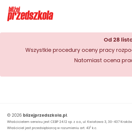
Od 28 lis
Wszystkie procedury oceny pracy rozpo
Natomiast ocena pracy
© 2026
blizejprzedszkola.pl
.
Właścicielem serwisu jest CEBP 24.12 sp. z o.o., ul. Kwiatowa 3, 30-437 Kraków
1
Właściciel jest przedsiębiorcą w rozumieniu art. 43
k.c.