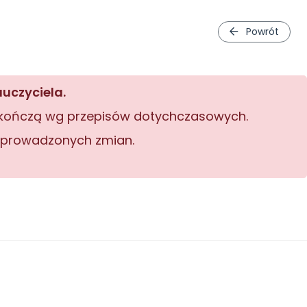
Powrót
uczyciela.
zakończą wg przepisów dotychczasowych.
 wprowadzonych zmian.