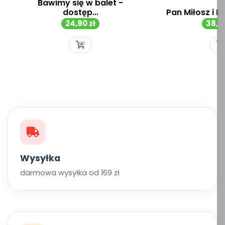
Bawimy się w balet -
dostęp...
Pan Miłosz i P
Cena
Cen
24,90 zł
38,00
Wysyłka
darmowa wysyłka od 169 zł