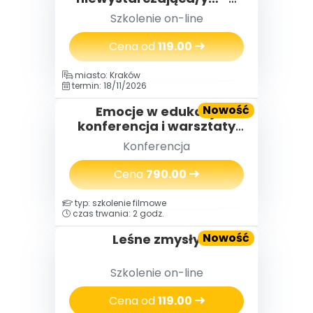
jak budować poczucie
Szkolenie on-line
własnej wartości.
Cena od
119.00
miasto: Kraków
termin: 18/11/2026
Nowość
Emocje w edukacji
konferencja i warsztaty
(2 dni) 18-19.11.2026
Konferencja
Cena
790.00
typ: szkolenie filmowe
czas trwania: 2 godz.
Nowość
Leśne zmysły
Szkolenie on-line
Cena od
119.00