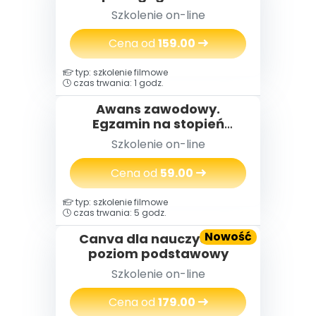
przedszkolu
Szkolenie on-line
Cena od
159.00
typ: szkolenie filmowe
czas trwania: 1 godz.
Awans zawodowy.
Egzamin na stopień
nauczyciela
Szkolenie on-line
mianowanego w praktyce
Cena od
59.00
typ: szkolenie filmowe
czas trwania: 5 godz.
Nowość
Canva dla nauczycieli -
poziom podstawowy
Szkolenie on-line
Cena od
179.00