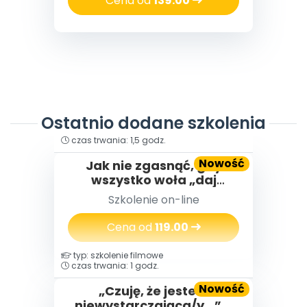
Cena od
139.00
Ostatnio dodane szkolenia
typ: szkolenie filmowe
czas trwania: 1,5 godz.
Nowość
Jak nie zgasnąć, gdy
wszystko woła „daj
więcej” – o wypaleniu
Szkolenie on-line
zawodowym
nauczycielek i nauczycieli,
Cena od
119.00
którzy za długo byli silni
typ: szkolenie filmowe
czas trwania: 1 godz.
Nowość
„Czuję, że jestem
niewystarczająca/y…” –