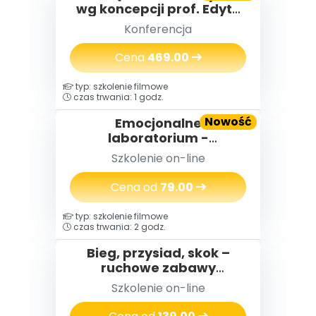
wg koncepcji prof. Edyty
Gruszczyk-Kolczyńskiej
Konferencja
Cena
469.00
typ: szkolenie filmowe
czas trwania: 1 godz.
Nowość
Emocjonalne
laboratorium -
eksperymenty i zabawy,
Szkolenie on-line
które pomagają dzieciom
radzić sobie z emocjami
Cena od
79.00
typ: szkolenie filmowe
czas trwania: 2 godz.
Bieg, przysiad, skok –
ruchowe zabawy
dydaktyczne na cały rok
Szkolenie on-line