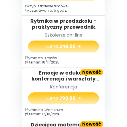
typ: szkolenie filmowe
czas trwania: 5 godz.
Rytmika w przedszkolu -
praktyczny przewodnik
dla nauczycieli
Szkolenie on-line
Cena
249.00
miasto: Kraków
termin: 18/11/2026
Nowość
Emocje w edukacji
konferencja i warsztaty
(2 dni) 18-19.11.2026
Konferencja
Cena
790.00
miasto: Warszawa
termin: 17/10/2026
Nowość
Dziecięca matematyka®