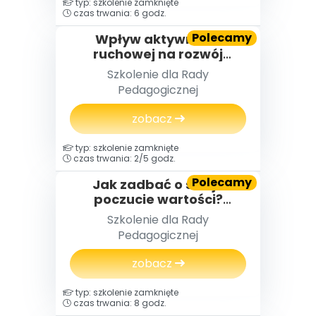
typ: szkolenie zamknięte
czas trwania: 6 godz.
Polecamy
Wpływ aktywności
ruchowej na rozwój
psychofizyczny dzieci
Szkolenie dla Rady
Pedagogicznej
zobacz
typ: szkolenie zamknięte
czas trwania: 2/5 godz.
Polecamy
Jak zadbać o swoje
poczucie wartości?
Poszukiwanie prostych
Szkolenie dla Rady
sposobów na
Pedagogicznej
wzmocnienie pewności
siebie w roli nauczyciela
zobacz
przedszkola
typ: szkolenie zamknięte
czas trwania: 8 godz.