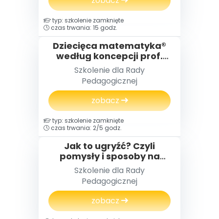
zobacz
typ: szkolenie zamknięte
czas trwania: 15 godz.
Dziecięca matematyka®
według koncepcji prof.
Edyty Gruszczyk-
Szkolenie dla Rady
Kolczyńskiej - dla klas 1-3
Pedagogicznej
zobacz
typ: szkolenie zamknięte
czas trwania: 2/5 godz.
Jak to ugryźć? Czyli
pomysły i sposoby na
zajęcia otwarte dla
Szkolenie dla Rady
Rodziców
Pedagogicznej
zobacz