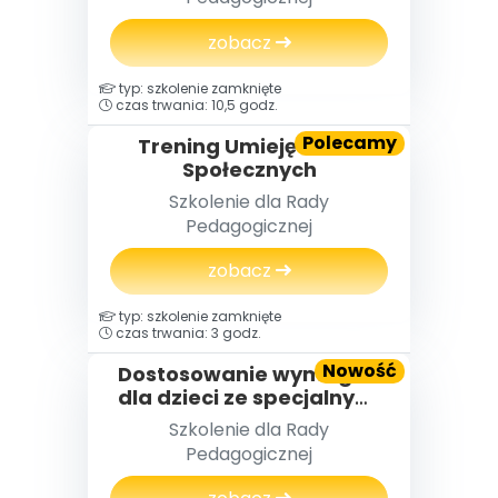
zobacz
typ: szkolenie zamknięte
czas trwania: 10,5 godz.
Polecamy
Trening Umiejętności
Społecznych
Szkolenie dla Rady
Pedagogicznej
zobacz
typ: szkolenie zamknięte
czas trwania: 3 godz.
Nowość
Dostosowanie wymagań
dla dzieci ze specjalnymi
potrzebami
Szkolenie dla Rady
edukacyjnymi
Pedagogicznej