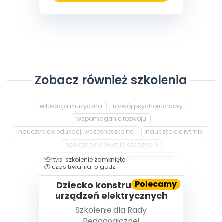
Zobacz również szkolenia
edukacja muzyczna
rozwój psychoruchowy
wspomaganie rozwoju
nauczyciele edukacji wczesnoszkolnej
nauczyciele rytmiki
nauczyciele świetlic szkolnych
nauczyciele wychowania przedszkolnego
typ: szkolenie zamknięte
czas trwania: 5 godz.
Polecamy
Dziecko konstruktorem
urządzeń elektrycznych
Szkolenie dla Rady
Pedagogicznej