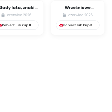
Ślady lata, znaki
Wrześniowe
jesieni
wędrówki
czerwiec 2026
czerwiec 2026
Pobierz lub kup
8.99
zł
Pobierz lub kup
8.99
zł