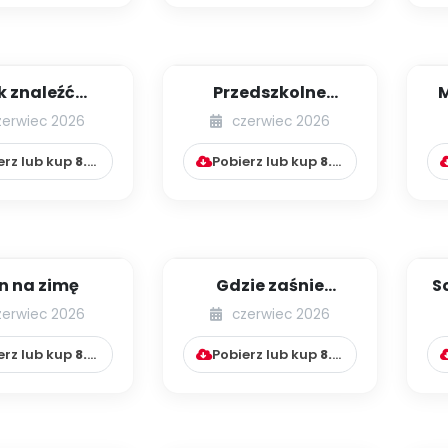
k znaleźć
Przedszkolne
yjaciela?
zabawki
zerwiec 2026
czerwiec 2026
erz lub kup
8.99
zł
Pobierz lub kup
8.99
zł
n na zimę
Gdzie zaśnie
S
niedźwiedź?
zerwiec 2026
czerwiec 2026
erz lub kup
8.99
zł
Pobierz lub kup
8.99
zł