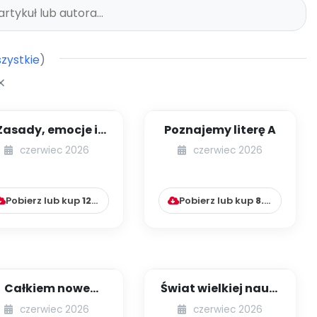
zystkie
)
Zasady, emocje i
Poznajemy literę A
relacje – jak
czerwiec 2026
czerwiec 2026
rozwijać
ompetencje spo...
Pobierz lub kup
12.00
zł
Pobierz lub kup
8.99
zł
Całkiem nowe
Świat wielkiej nauki
abawy dywanowe
małych relacji –
czerwiec 2026
czerwiec 2026