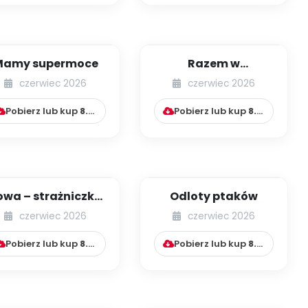
Mamy supermoce
Razem w
przedszkolu
czerwiec 2026
czerwiec 2026
Pobierz lub kup
8.99
zł
Pobierz lub kup
8.99
zł
owa – strażniczka
Odloty ptaków
lasu
czerwiec 2026
czerwiec 2026
Pobierz lub kup
8.99
zł
Pobierz lub kup
8.99
zł