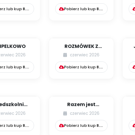
erz lub kup
8.99
zł
Pobierz lub kup
8.99
zł
MPELKOWO
ROZMÓWEK Z
KUMPELKOWA
zerwiec 2026
czerwiec 2026
erz lub kup
8.99
zł
Pobierz lub kup
8.99
zł
edszkolni
Razem jest
zyjaciele
świetnie!
zerwiec 2026
czerwiec 2026
erz lub kup
8.99
zł
Pobierz lub kup
8.99
zł