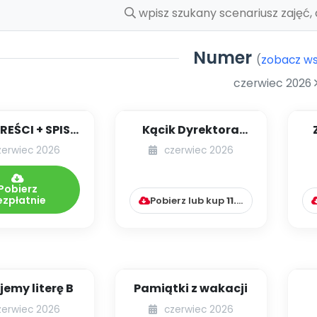
Numer
(
zobacz ws
czerwiec 2026
TREŚCI + SPIS
Kącik Dyrektora
POMOCY
Przedszkola [cz. 10]
zerwiec 2026
czerwiec 2026
KTYCZNYCH
.297/2026
k
Pobierz
ezpłatnie
Pobierz lub kup
11.99
zł
emy literę B
Pamiątki z wakacji
z
zerwiec 2026
czerwiec 2026