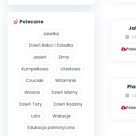
Polecane
Ja
Jasełka
prz
c
Dzień Babci i Dziadka
Pobi
Jesień
Zima
Kumpelkowo
Literkowo
Czuciaki
Witaminki
Pla
Wiosna
Dzień Mamy
c
Dzień Taty
Dzień Rodziny
Pobi
Lato
Wakacje
Edukacja patriotyczna