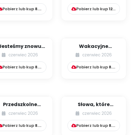
[cz. 1]
witajcie w Kumpel...
Pobierz lub kup
8.99
zł
Pobierz lub kup
12.00
zł
Jesteśmy znowu
Wakacyjne
razem
wspomnienia
czerwiec 2026
czerwiec 2026
Pobierz lub kup
8.99
zł
Pobierz lub kup
8.99
zł
Przedszkolne
Słowa, które
zabawy
zmieniają świat
czerwiec 2026
czerwiec 2026
Pobierz lub kup
8.99
zł
Pobierz lub kup
8.99
zł