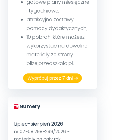
gotowe plany miesięczne
i tygodniowe,
atrakcyjne zestawy
pomocy dydaktycznych,
10 pobrań, które możesz
wykorzystać na dowolne
materiały ze strony
blizejprzedszkola.pl.
Wypróbuj przez 7 dni
Numery
Lipiec-sierpień 2026
nr 07-08.298-299/2026 -
materiały na cały rok