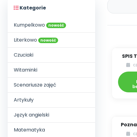
Kategorie
Kumpelkowo
nowość
Literkowo
nowość
Czuciaki
SPIS 
c
DYDA
Witaminki
06
Scenariusze zajęć
b
Artykuły
Język angielski
Poznaj
Matematyka
c