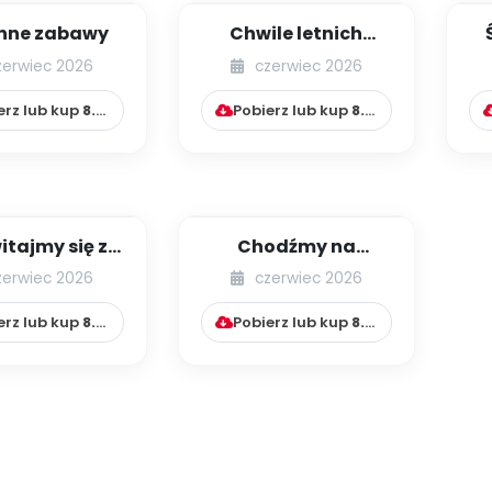
enne zabawy
Chwile letnich
wspomnień
zerwiec 2026
czerwiec 2026
erz lub kup
8.99
zł
Pobierz lub kup
8.99
zł
itajmy się z
Chodźmy na
jesienią
jesienny spacer
zerwiec 2026
czerwiec 2026
erz lub kup
8.99
zł
Pobierz lub kup
8.99
zł