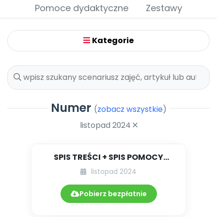
Archiwalne numery
Pomoce dydaktyczne
Zestawy
Promocje
Pomoc
Kategorie
Numer
(
zobacz wszystkie
)
listopad 2024
SPIS TREŚCI + SPIS POMOCY
DYDAKTYCZNYCH 11.278/2024
listopad 2024
Pobierz bezpłatnie