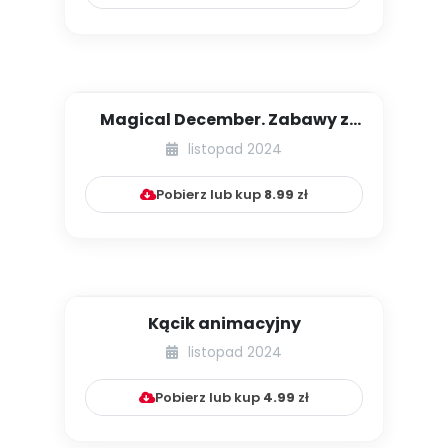
Magical December. Zabawy z
językiem angielskim na grudz...
listopad 2024
Pobierz lub kup
8.99
zł
Kącik animacyjny
listopad 2024
Pobierz lub kup
4.99
zł