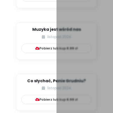
Muzyka jest wśród nas
listopad 2024
Pobierz lub kup
8.99
zł
Co słychać, Panie Grudniu?
listopad 2024
Pobierz lub kup
8.99
zł