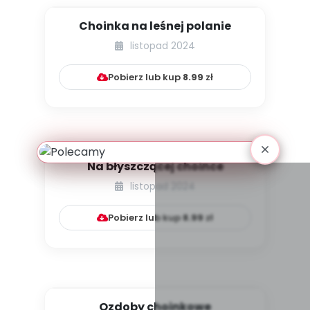
Choinka na leśnej polanie
listopad 2024
Pobierz lub kup
8.99
zł
Na błyszczącej choince
listopad 2024
Pobierz lub kup
8.99
zł
Ozdoby choinkowe