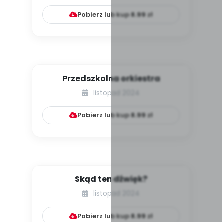
Pobierz lub kup
8.99
zł
Przedszkolna orkiestra
listopad 2024
Pobierz lub kup
8.99
zł
Skąd ten dźwięk?
listopad 2024
Pobierz lub kup
8.99
zł