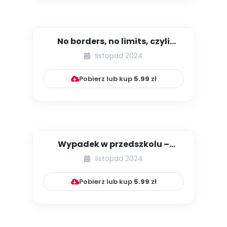
No borders, no limits, czyli
wychowawczy świat bez gran...
listopad 2024
Pobierz lub kup
5.99
zł
Wypadek w przedszkolu –
konkretne sytuacje, zasady
listopad 2024
post...
Pobierz lub kup
5.99
zł