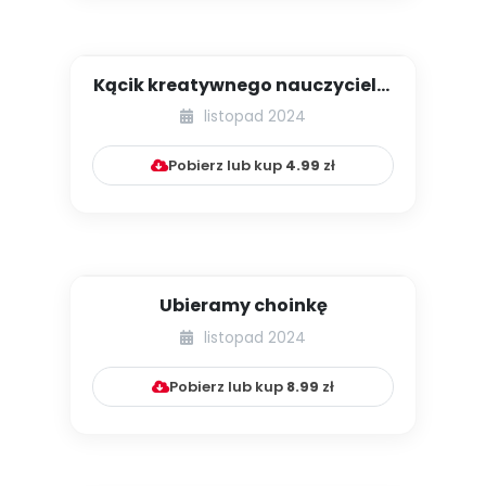
Kącik kreatywnego nauczyciela.
Kreatywne rzeźby
listopad 2024
Pobierz lub kup
4.99
zł
Ubieramy choinkę
listopad 2024
Pobierz lub kup
8.99
zł