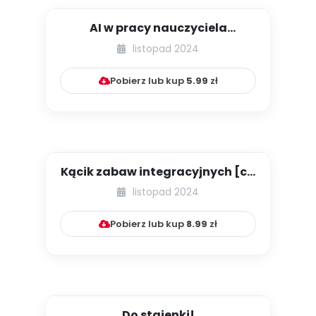
AI w pracy nauczyciela
przedszkola
listopad 2024
Pobierz lub kup
5.99
zł
Kącik zabaw integracyjnych [cz.
32]
listopad 2024
Pobierz lub kup
8.99
zł
Do stajenki!