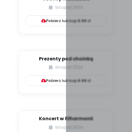
listopad 2024
Pobierz lub kup
8.99
zł
Prezenty pod choinką
listopad 2024
Pobierz lub kup
8.99
zł
Koncert w filharmonii
listopad 2024