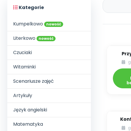
Kategorie
Kumpelkowo
nowość
Literkowo
nowość
Czuciaki
Prz
Jezu
g
Witaminki
Scenariusze zajęć
b
Artykuły
Język angielski
Kon
Matematyka
ro
g