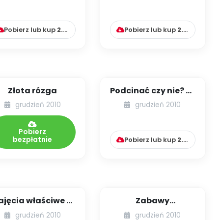
dla grupy 4-, 5-
zabawkami?
latk...
Pobierz lub kup
2.99
zł
Pobierz lub kup
2.99
zł
Złota rózga
Podcinać czy nie? (o
wędzidełku
grudzień 2010
grudzień 2010
podjęzykowym)
Pobierz
bezpłatnie
Pobierz lub kup
2.99
zł
ajęcia właściwe –
Zabawy
wiczenia ruchowe
fundamentalne idą
grudzień 2010
grudzień 2010