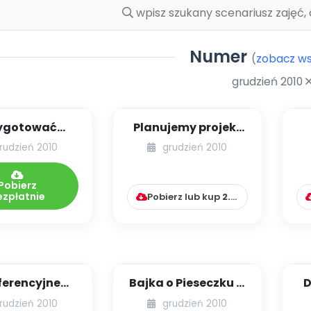
Numer
(
zobacz ws
grudzień 2010
ygotować
Planujemy projekt
sowi szopkę
graficzny
rudzień 2010
grudzień 2010
(identyfikacja
wizualna pla...
Pobierz
ezpłatnie
Pobierz lub kup
2.99
zł
ferencyjne
Bajka o Pieseczku (i
D
zmyślania
o tym, że czasami
rudzień 2010
grudzień 2010