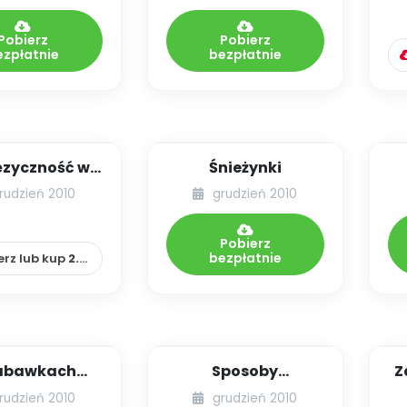
trudno być sobą)...
Pobierz
Pobierz
ezpłatnie
bezpłatnie
ęzyczność w
Śnieżynki
zedszkolu
rudzień 2010
grudzień 2010
Pobierz
bezpłatnie
erz lub kup
2.99
zł
abawkach
Sposoby
Z
ałtujących
pojmowania
ć
rudzień 2010
grudzień 2010