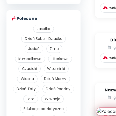
św
estety
Pobi
Polecane
Jasełka
Dzień Babci i Dziadka
Dl
e
g
Jesień
Zima
kieruj
Pobi
Kumpelkowo
Literkowo
roz
Czuciaki
Witaminki
Wiosna
Dzień Mamy
Dzień Taty
Dzień Rodziny
Nazwa
g
Lato
Wakacje
rze
Edukacja patriotyczna
Pobi