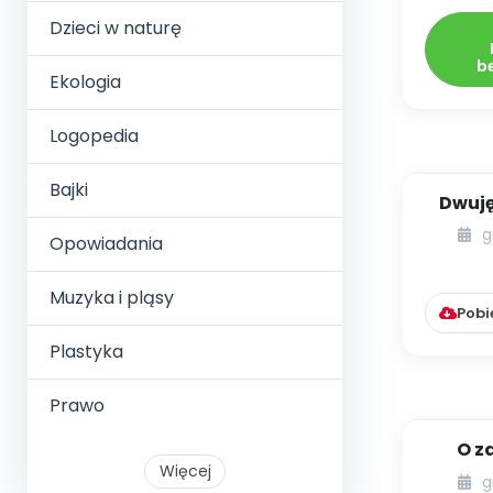
Dzieci w naturę
b
Ekologia
Logopedia
Bajki
Dwuj
pr
g
Opowiadania
Muzyka i pląsy
Pobi
Plastyka
Prawo
O z
Więcej
kszt
g