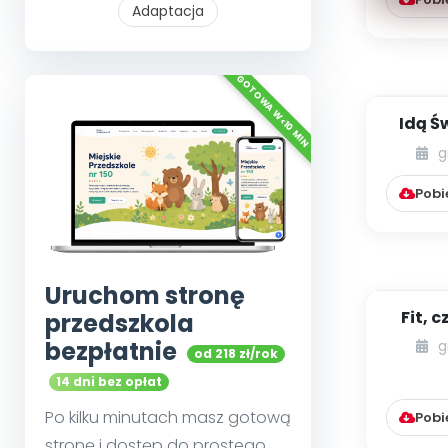
Adaptacja
Idą Ś
mu
g
Pobi
Uruchom stronę
Fit, c
przedszkola
form
bezpłatnie
g
od 218 zł/rok
fi
pr
14 dni bez opłat
Po kilku minutach masz gotową
Pobi
stronę i dostęp do prostego