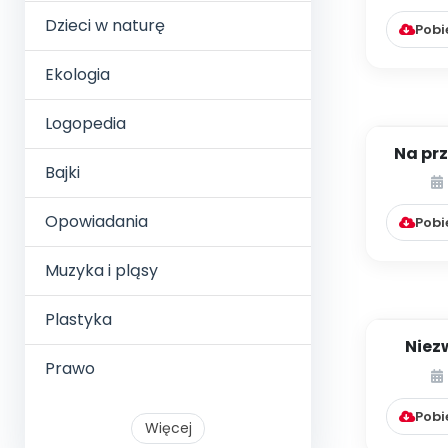
Dzieci w naturę
Pobi
Ekologia
Logopedia
Na pr
Bajki
dywa
Opowiadania
Pobi
Muzyka i pląsy
Plastyka
Niez
Prawo
Pobi
Więcej