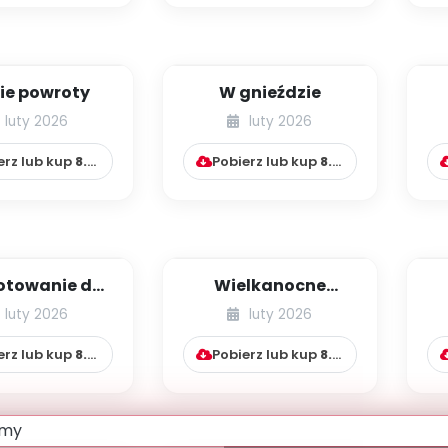
ie powroty
W gnieździe
luty 2026
luty 2026
erz lub kup
8.99
zł
Pobierz lub kup
8.99
zł
otowanie do
Wielkanocne
elkanocy
tradycje
luty 2026
luty 2026
erz lub kup
8.99
zł
Pobierz lub kup
8.99
zł