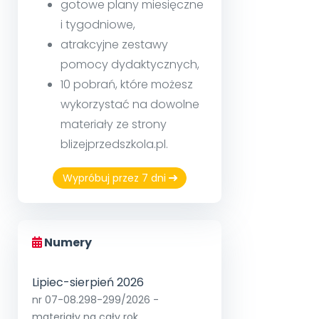
gotowe plany miesięczne
i tygodniowe,
atrakcyjne zestawy
pomocy dydaktycznych,
10 pobrań, które możesz
wykorzystać na dowolne
materiały ze strony
blizejprzedszkola.pl.
Wypróbuj przez 7 dni
Numery
Lipiec-sierpień 2026
nr 07-08.298-299/2026 -
materiały na cały rok