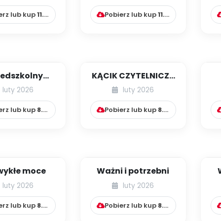
erz lub kup
11.99
zł
Pobierz lub kup
11.99
zł
zedszkolnym
KĄCIK CZYTELNICZY
nie. Marzec
- CO WIDZĘ? CO
luty 2026
luty 2026
SŁYSZĘ? W
TEATRZE....
erz lub kup
8.99
zł
Pobierz lub kup
8.99
zł
wykłe moce
Ważni i potrzebni
luty 2026
luty 2026
erz lub kup
8.99
zł
Pobierz lub kup
8.99
zł