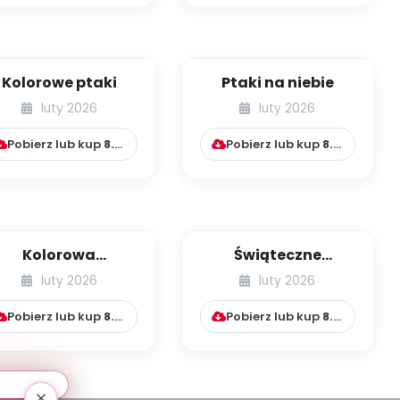
Kolorowe ptaki
Ptaki na niebie
luty 2026
luty 2026
Pobierz lub kup
8.99
zł
Pobierz lub kup
8.99
zł
Kolorowa
Świąteczne
Wielkanoc
przysmaki
luty 2026
luty 2026
Pobierz lub kup
8.99
zł
Pobierz lub kup
8.99
zł