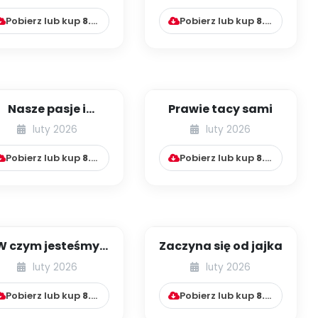
zmysł słuchu [cz.
27]...
Pobierz lub kup
8.99
zł
Pobierz lub kup
8.99
zł
Nasze pasje i
Prawie tacy sami
talenty
luty 2026
luty 2026
Pobierz lub kup
8.99
zł
Pobierz lub kup
8.99
zł
W czym jesteśmy
Zaczyna się od jajka
wyjątkowi?
luty 2026
luty 2026
Pobierz lub kup
8.99
zł
Pobierz lub kup
8.99
zł