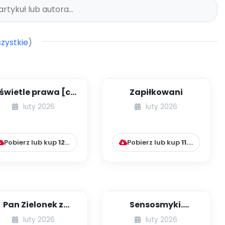
zystkie
)
świetle prawa [cz.
Zapiłkowani
] [kącik eksperta]
luty 2026
luty 2026
Pobierz lub kup
12.99
zł
Pobierz lub kup
11.99
zł
Pan Zielonek z
Sensosmyki.
Wyspy Zazdrości
Zabawy rozwijające
luty 2026
luty 2026