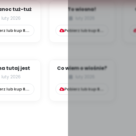
anoc tuż-tuż
To wiosna!
luty 2026
luty 2026
erz lub kup
8.99
zł
Pobierz lub kup
8.99
zł
a tutaj jest
Co wiem o wiośnie?
luty 2026
luty 2026
erz lub kup
8.99
zł
Pobierz lub kup
8.99
zł