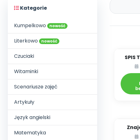
Kategorie
Kumpelkowo
nowość
Literkowo
nowość
Czuciaki
SPIS 
DYDA
Witaminki
02
Scenariusze zajęć
b
Artykuły
Język angielski
Znaj
Matematyka
cod