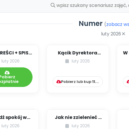
Numer
(
zobacz ws
luty 2026
TREŚCI + SPIS
Kącik Dyrektora
W 
POMOCY
Przedszkola [cz. 6]
73
luty 2026
luty 2026
KTYCZNYCH
.293/2026
Pobierz
ezpłatnie
Pobierz lub kup
11.99
zł
dź spokój w
Jak nie zzielenieć z
zienności
zazdrości?
luty 2026
luty 2026