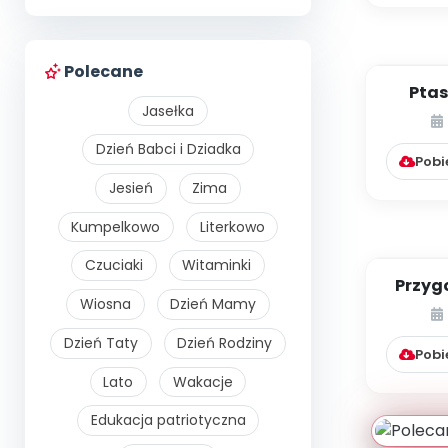
Polecane
Ptas
Jasełka
Dzień Babci i Dziadka
Pobi
Jesień
Zima
Kumpelkowo
Literkowo
Czuciaki
Witaminki
Przyg
Wiosna
Dzień Mamy
Wi
Dzień Taty
Dzień Rodziny
Pobi
Lato
Wakacje
Edukacja patriotyczna