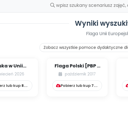
Wyniki wyszuk
Flaga Unii Europejs
Zobacz wszystkie pomoce dydaktyczne dl
ska w Unii
Flaga Polski [PBP -
opejskiej
dzieci starsze -
wiecień 2026
październik 2017
numer 5]
erz lub kup
8.99
zł
Pobierz lub kup
7.99
zł