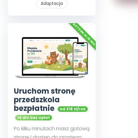
Adaptacja
Uruchom stronę
przedszkola
bezpłatnie
od 218 zł/rok
14 dni bez opłat
Po kilku minutach masz gotową
stronę i dostęp do prostego