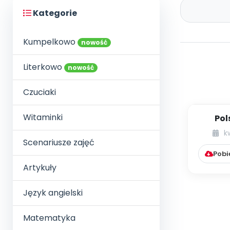
Kategorie
Kumpelkowo
nowość
Literkowo
nowość
Czuciaki
Witaminki
Pol
Eur
k
Scenariusze zajęć
Pobi
Artykuły
Język angielski
Matematyka