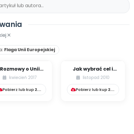
iwania
kiej
a:
Flaga Unii Europejskiej
Rozmowy o Unii
Jak wybrać cel i
Europejskiej -
temat projektu
kwiecień 2017
listopad 2010
opowiadanie
współpracy
europejskiej...
Pobierz lub kup
2.99
zł
Pobierz lub kup
2.99
zł