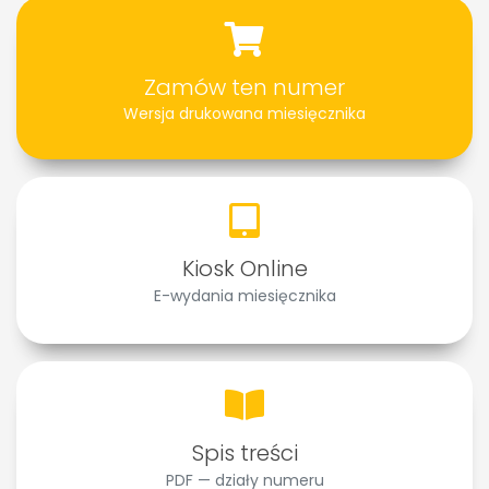
Archiwalne numery
Promocje
Pomoc
Zamów ten numer
Wersja drukowana miesięcznika
Kiosk Online
E-wydania miesięcznika
Spis treści
PDF — działy numeru