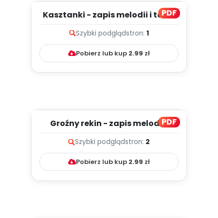
PDF
Kasztanki - zapis melodii i tekst
Szybki podgląd
stron:
1
Pobierz lub kup
2.99
zł
PDF
Groźny rekin - zapis melodii i
tekst
Szybki podgląd
stron:
2
Pobierz lub kup
2.99
zł