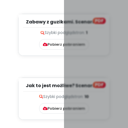
PDF
Zabawy z guzikami. Scenariusz
zajęć okazji Dnia Guzika,...
Szybki podgląd
stron:
1
Pobierz pobraniem
PDF
Jak to jest możliwe? Scenariusz
zajęć z okazji Dnia Ilu...
Szybki podgląd
stron:
10
Pobierz pobraniem