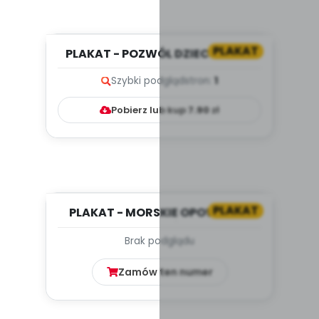
PLAKAT
PLAKAT - POZWÓL DZIECKU NA...
SMUTEK
Szybki podgląd
stron:
1
Pobierz lub kup
7.90
zł
PLAKAT
PLAKAT - MORSKIE OPOWIEŚCI.
SCENARIUSZ ZAJĘĆ Z OKAZJI D...
Brak podglądu
Zamów ten numer