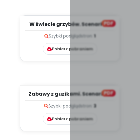
PDF
W świecie grzybów. Scenariusz
zajęć z okazji Dnia Grzyb...
Szybki podgląd
stron:
1
Pobierz pobraniem
PDF
Zabawy z guzikami. Scenariusz
zajęć okazji Dnia Guzika,...
Szybki podgląd
stron:
3
Pobierz pobraniem