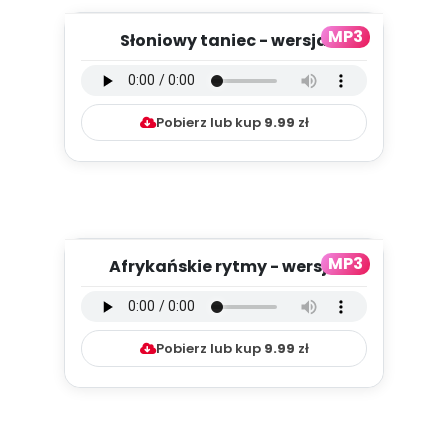
MP3
Słoniowy taniec - wersja
instrumentalna (PD, mp3)
Pobierz lub kup
9.99
zł
MP3
Afrykańskie rytmy - wersja
instrumentalna (PD, mp3)
Pobierz lub kup
9.99
zł