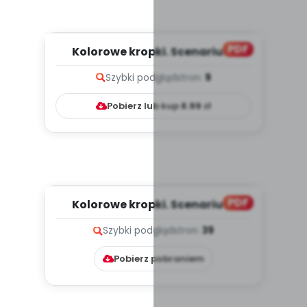
PDF
Kolorowe kropki. Scenariusz
zajęć z okazji Dnia Kropki,...
Szybki podgląd
stron:
9
Pobierz lub kup
8.99
zł
PDF
Kolorowe kropki. Scenariusz
zajęć z okazji Dnia Kropki,...
Szybki podgląd
stron:
39
Pobierz pobraniem