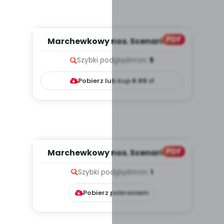
PDF
Marchewkowy nos. Scenariusz
zajęć z okazji Dnia Bałwana...
Szybki podgląd
stron:
5
Pobierz lub kup
8.99
zł
PDF
Marchewkowy nos. Scenariusz
zajęć z okazji Dnia Bałwana...
Szybki podgląd
stron:
1
Pobierz pobraniem