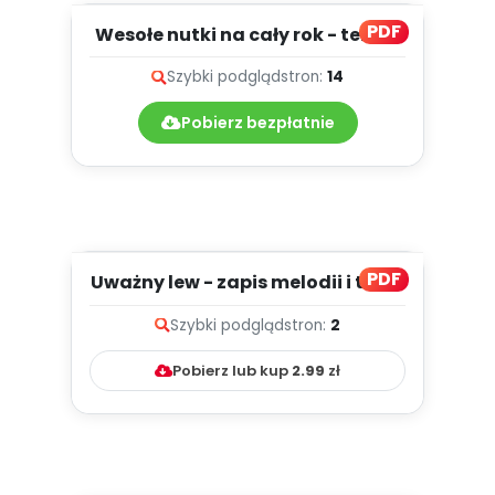
PDF
Wesołe nutki na cały rok - teksty
piosenek
Szybki podgląd
stron:
14
Pobierz bezpłatnie
PDF
Uważny lew - zapis melodii i tekst
Szybki podgląd
stron:
2
Pobierz lub kup
2.99
zł