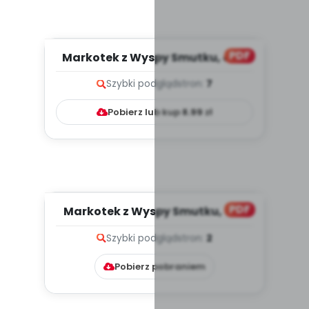
PDF
Markotek z Wyspy Smutku, cz. 2
(PD)
Szybki podgląd
stron:
7
Pobierz lub kup
8.99
zł
PDF
Markotek z Wyspy Smutku, cz. 1
(PD)
Szybki podgląd
stron:
2
Pobierz pobraniem