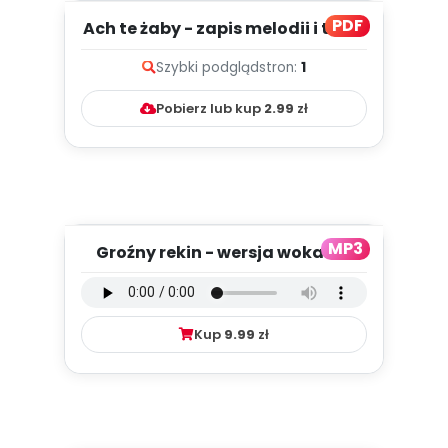
PDF
Ach te żaby - zapis melodii i tekst
Szybki podgląd
stron:
1
Pobierz lub kup
2.99
zł
MP3
Groźny rekin - wersja wokalna
(PD, mp3)
Kup
9.99
zł