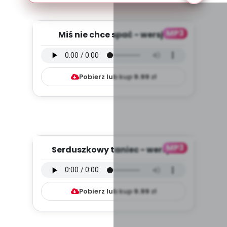
MP3
Miś nie chce spać - wersja
instrumentalna (PD, mp3)
Pobierz lub kup
9.99
zł
MP3
Serduszkowy taniec - wersja
instrumentalna (PD, mp3)
Pobierz lub kup
9.99
zł