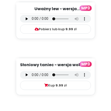
MP3
Uważny lew - wersja
instrumentalna (PD, mp3)
Pobierz lub kup
9.99
zł
MP3
Słoniowy taniec - wersja wokalna
(PD, mp3)
Kup
9.99
zł