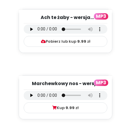
MP3
Ach te żaby - wersja
instrumentalna (PD, mp3)
Pobierz lub kup
9.99
zł
MP3
Marchewkowy nos - wersja
wokalna (PD, mp3)
Kup
9.99
zł