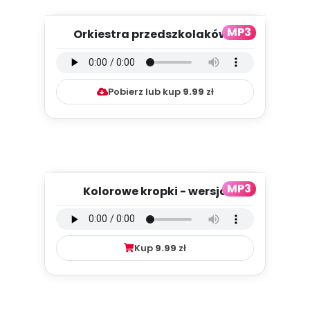
MP3
Orkiestra przedszkolaków -
wersja instrumentalna (PD, m...
Pobierz lub kup
9.99
zł
MP3
Kolorowe kropki - wersja
wokalna (PD, mp3)
Kup
9.99
zł