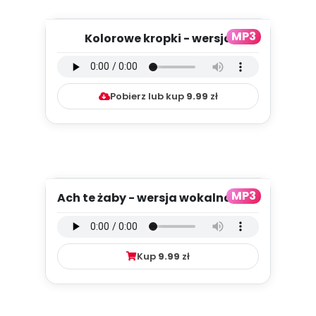
MP3
Kolorowe kropki - wersja
instrumentalna (PD, mp3)
Pobierz lub kup
9.99
zł
MP3
Ach te żaby - wersja wokalna (PD,
mp3)
Kup
9.99
zł