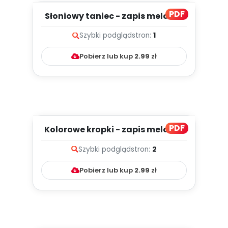
PDF
Słoniowy taniec - zapis melodii i
tekst
Szybki podgląd
stron:
1
Pobierz lub kup
2.99
zł
PDF
Kolorowe kropki - zapis melodii i
tekst
Szybki podgląd
stron:
2
Pobierz lub kup
2.99
zł