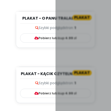
PLAKAT
PLAKAT - O PANU TRALALIŃSKIM.
SCENARIUSZ ZAJĘĆ Z OKAZJI...
Szybki podgląd
stron:
1
Pobierz lub kup
4.99
zł
PLAKAT
PLAKAT - KĄCIK CZYTELNICZY. CO
WIDZĘ? CO SŁYSZĘ? W PRAC...
Szybki podgląd
stron:
1
Pobierz lub kup
4.99
zł