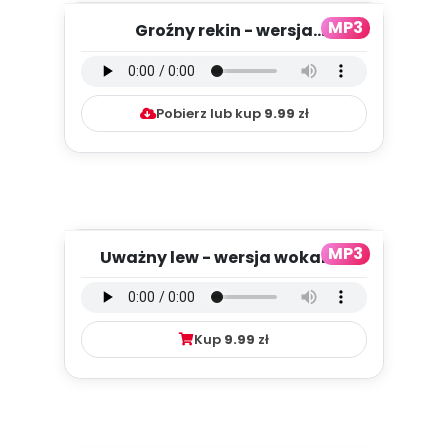
MP3
Groźny rekin - wersja
instrumentalna (PD, mp3)
Pobierz lub kup
9.99
zł
MP3
Uważny lew - wersja wokalna
(PD, mp3)
Kup
9.99
zł