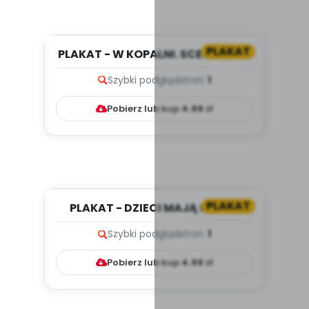
PLAKAT
PLAKAT - W KOPALNI. SCENARIUSZ
ZAJĘĆ Z OKAZJI DNIA GÓRN...
Szybki podgląd
stron:
1
Pobierz lub kup
4.99
zł
PLAKAT
PLAKAT - DZIECI MAJĄ SWOJE
PRAWA. SCENARIUSZ ZAJĘĆ Z O...
Szybki podgląd
stron:
1
Pobierz lub kup
4.99
zł