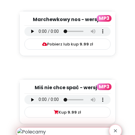
MP3
Marchewkowy nos - wersja
instrumentalna (PD, mp3)
Pobierz lub kup
9.99
zł
MP3
Miś nie chce spać - wersja
wokalna (PD, mp3)
Kup
9.99
zł