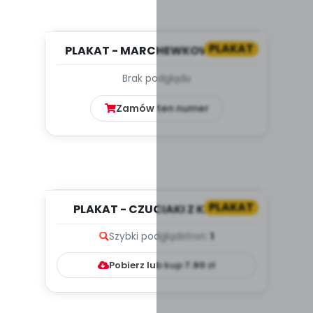
PLAKAT
PLAKAT - MARCHEWKOWY NOS.
SCENARIUSZ ZAJĘĆ Z OKAZJI DNI...
Brak podglądu
Zamów ten numer
PLAKAT
PLAKAT - CZUCIAKI Z KRAINY
EMOCJI
Szybki podgląd
stron:
1
Pobierz lub kup
7.90
zł