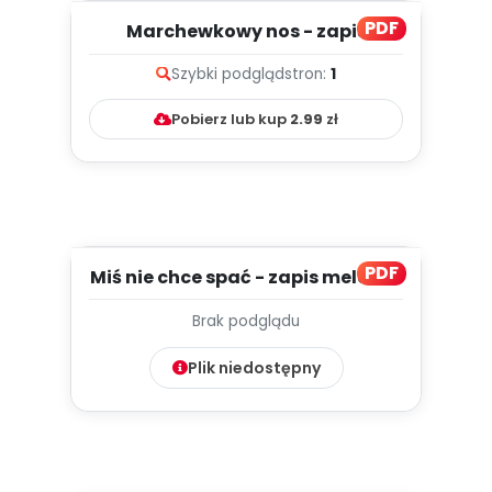
PDF
Marchewkowy nos - zapis
melodii i tekst
Szybki podgląd
stron:
1
Pobierz lub kup
2.99
zł
PDF
Miś nie chce spać - zapis melodii i
tekst
Brak podglądu
Plik niedostępny