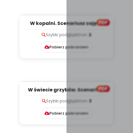
PDF
W kopalni. Scenariusz zajęć z
okazji Dnia Górnika (PD)...
Szybki podgląd
stron:
2
Pobierz pobraniem
PDF
W świecie grzybów. Scenariusz
zajęć z okazji Dnia Grzyb...
Szybki podgląd
stron:
3
Pobierz pobraniem