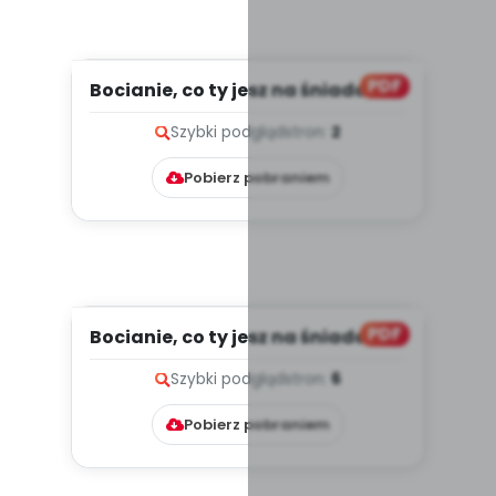
PDF
Bocianie, co ty jesz na śniadanie?
Scenariusz zajęć z o...
Szybki podgląd
stron:
2
Pobierz pobraniem
PDF
Bocianie, co ty jesz na śniadanie?
Scenariusz zajęć z o...
Szybki podgląd
stron:
6
Pobierz pobraniem