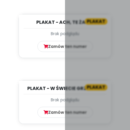
PLAKAT
PLAKAT - ACH, TE ŻABY!
SCENARIUSZ ZAJĘĆ Z OKAZJI DNIA
Brak podglądu
Ż...
Zamów ten numer
PLAKAT
PLAKAT - W ŚWIECIE GRZYBÓW.
SCENARIUSZ ZAJĘĆ Z OKAZJI D...
Brak podglądu
Zamów ten numer