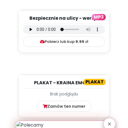
MP3
Bezpiecznie na ulicy - wersja
instrumentalna (PD, mp3)
Pobierz lub kup
9.99
zł
PLAKAT
PLAKAT - KRAINA EMOCJI
Brak podglądu
Zamów ten numer