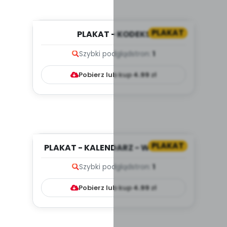
PLAKAT
PLAKAT - KODEKS
PRZEDSZKOLAKA
Szybki podgląd
stron:
1
Pobierz lub kup
4.99
zł
PLAKAT
PLAKAT - KALENDARZ - WRZESIEŃ
Szybki podgląd
stron:
1
Pobierz lub kup
4.99
zł