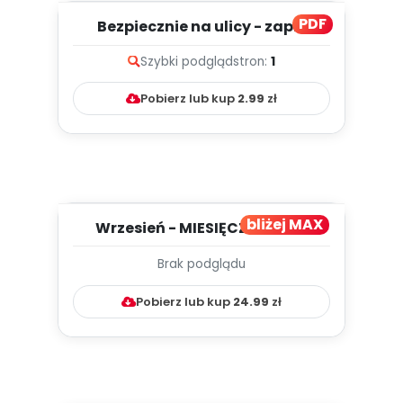
PDF
Bezpiecznie na ulicy - zapis
melodii i tekst
Szybki podgląd
stron:
1
Pobierz lub kup
2.99
zł
bliżej MAX
Wrzesień - MIESIĘCZNY PLAN
PRACY WYCHOWAWCZO –
Brak podglądu
DYDAKTYC...
Pobierz lub kup
24.99
zł