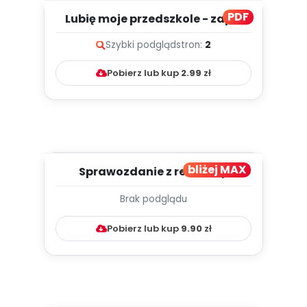
PDF
Lubię moje przedszkole - zapis
melodii i tekst
Szybki podgląd
stron:
2
Pobierz lub kup
2.99
zł
bliżej MAX
Sprawozdanie z realizacji
innowacji Czuciaki z Krainy E...
Brak podglądu
Pobierz lub kup
9.90
zł