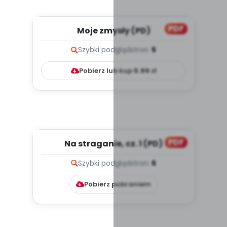
PDF
Moje zmysły (PD)
Szybki podgląd
stron:
6
Pobierz lub kup
5.99
zł
PDF
Na straganie, cz. 1 (PD)
Szybki podgląd
stron:
6
Pobierz pobraniem