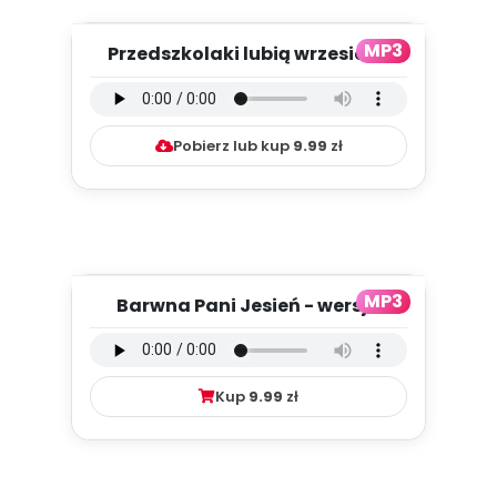
MP3
Przedszkolaki lubią wrzesień -
wersja instrumentalna (P...
Pobierz lub kup
9.99
zł
MP3
Barwna Pani Jesień - wersja
wokalna (PD, mp3)
Kup
9.99
zł