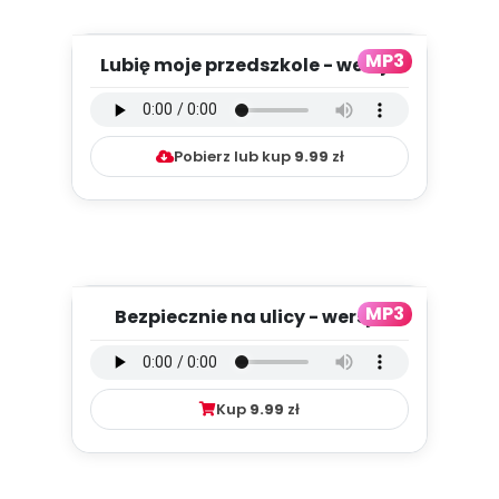
MP3
Lubię moje przedszkole - wersja
instrumentalna (PD, mp3...
Pobierz lub kup
9.99
zł
MP3
Bezpiecznie na ulicy - wersja
wokalna (PD, mp3)
Kup
9.99
zł