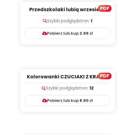
PDF
Przedszkolaki lubią wrzesień -
zapis melodii i tekst
Szybki podgląd
stron:
1
Pobierz lub kup
2.99
zł
PDF
Kolorowanki CZUCIAKI Z KRAINY
EMOCJI (PD)
Szybki podgląd
stron:
12
Pobierz lub kup
8.90
zł