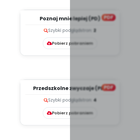
PDF
Poznaj mnie lepiej (PD)
Szybki podgląd
stron:
2
Pobierz pobraniem
PDF
Przedszkolne zwyczaje (PD)
Szybki podgląd
stron:
4
Pobierz pobraniem