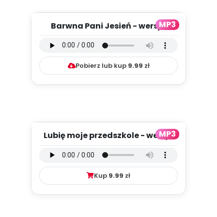
MP3
Barwna Pani Jesień - wersja
instrumentalna (PD, mp3)
Pobierz lub kup
9.99
zł
MP3
Lubię moje przedszkole - wersja
wokalna (PD, mp3)
Kup
9.99
zł