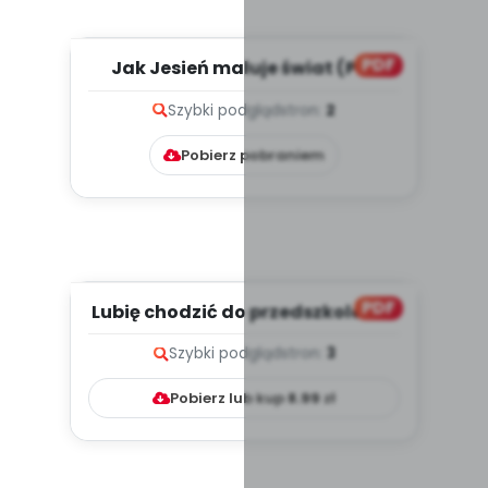
PDF
Jak Jesień maluje świat (PD)
Szybki podgląd
stron:
2
Pobierz pobraniem
PDF
Lubię chodzić do przedszkola, cz.
2 (PD)
Szybki podgląd
stron:
3
Pobierz lub kup
8.99
zł