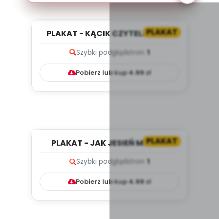
PLAKAT
PLAKAT - KĄCIK CZYTELNICZY -
CO WIDZĘ? CO SŁYSZĘ? WRZES...
Szybki podgląd
stron:
1
Pobierz lub kup
4.99
zł
PLAKAT
PLAKAT - JAK JESIEŃ MALUJE
ŚWIAT
Szybki podgląd
stron:
1
Pobierz lub kup
4.99
zł