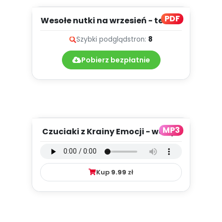
PDF
Wesołe nutki na wrzesień - teksty
piosenek
Szybki podgląd
stron:
8
Pobierz bezpłatnie
MP3
Czuciaki z Krainy Emocji - wersja
wokalna (PD, mp3)
Kup
9.99
zł