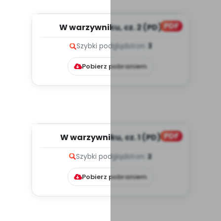
PDF
W warzywniku, cz. 2 (PD)
Szybki podgląd
stron:
3
Pobierz pobraniem
PDF
W warzywniku, cz. 1 (PD)
Szybki podgląd
stron:
2
Pobierz pobraniem