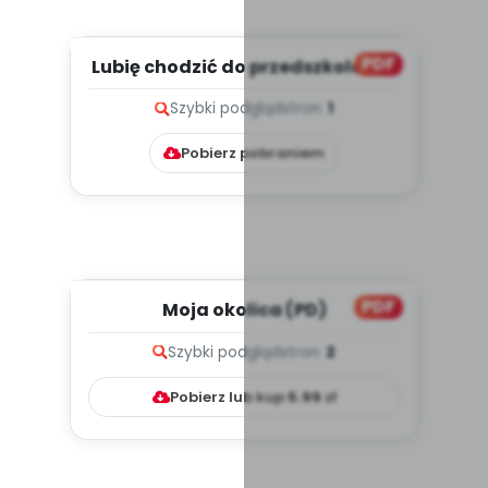
PDF
Lubię chodzić do przedszkola, cz.
1 (PD)
Szybki podgląd
stron:
1
Pobierz pobraniem
PDF
Moja okolica (PD)
Szybki podgląd
stron:
2
Pobierz lub kup
5.99
zł