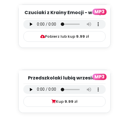
MP3
Czuciaki z Krainy Emocji - wersja
instrumentalna (PD, m...
Pobierz lub kup
9.99
zł
MP3
Przedszkolaki lubią wrzesień -
wersja wokalna (PD, mp3)...
Kup
9.99
zł