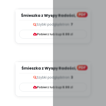
PDF
Śmieszka z Wyspy Radości, cz. 2
(PD)
Szybki podgląd
stron:
7
Pobierz lub kup
8.99
zł
PDF
Śmieszka z Wyspy Radości, cz. 1
(PD)
Szybki podgląd
stron:
3
Pobierz lub kup
8.99
zł