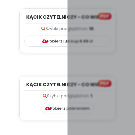
PDF
KĄCIK CZYTELNICZY - CO WIDZĘ?
CO SŁYSZĘ? WRZESIEŃ W PAR...
Szybki podgląd
stron:
10
Pobierz lub kup
8.99
zł
PDF
KĄCIK CZYTELNICZY - CO WIDZĘ?
CO SŁYSZĘ? WRZESIEŃ W PAR...
Szybki podgląd
stron:
1
Pobierz pobraniem