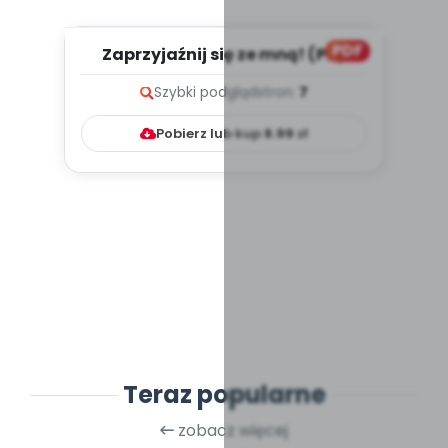
PDF
Zaprzyjaźnij się ze mną! (PD)
Szybki podgląd
stron:
7
Pobierz lub kup
8.99
zł
Teraz popularne
zobacz więcej