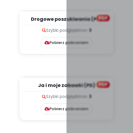
PDF
Drogowe poszukiwania (PD)
Szybki podgląd
stron:
3
Pobierz pobraniem
PDF
Ja i moje zabawki (PD)
Szybki podgląd
stron:
3
Pobierz pobraniem