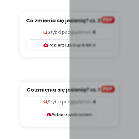
PDF
Co zmienia się jesienią? cz. 2 (PD)
Szybki podgląd
stron:
6
Pobierz lub kup
8.99
zł
PDF
Co zmienia się jesienią? cz. 1 (PD)
Szybki podgląd
stron:
4
Pobierz pobraniem