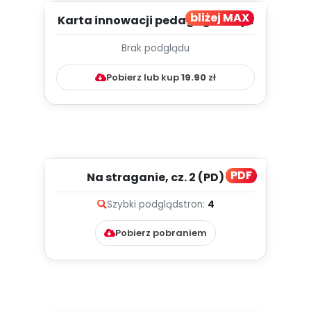
bliżej MAX
Karta innowacji pedagogicznej -
Czuciaki z Krainy Emocj...
Brak podglądu
Pobierz lub kup
19.90
zł
PDF
Na straganie, cz. 2 (PD)
Szybki podgląd
stron:
4
Pobierz pobraniem