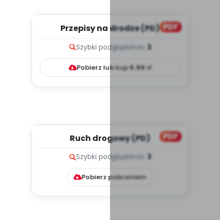
PDF
Przepisy na drodze (PD)
Szybki podgląd
stron:
3
Pobierz lub kup
5.99
zł
PDF
Ruch drogowy (PD)
Szybki podgląd
stron:
3
Pobierz pobraniem