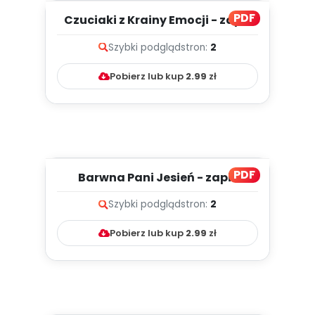
PDF
Czuciaki z Krainy Emocji - zapis
melodii i tekst
Szybki podgląd
stron:
2
Pobierz lub kup
2.99
zł
PDF
Barwna Pani Jesień - zapis
melodii i tekst
Szybki podgląd
stron:
2
Pobierz lub kup
2.99
zł