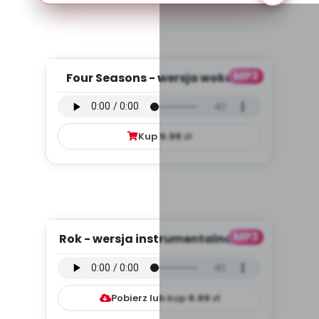
MP3
Four Seasons - wersja wokalna
(PD, mp3)
Kup
9.99
zł
MP3
Rok - wersja instrumentalna (PD,
mp3)
Pobierz lub kup
9.99
zł