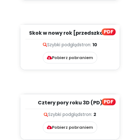
PDF
Skok w nowy rok [przedszkolne
inspiracje - dzieci stars...
Szybki podgląd
stron:
10
Pobierz pobraniem
PDF
Cztery pory roku 3D (PD)
Szybki podgląd
stron:
2
Pobierz pobraniem