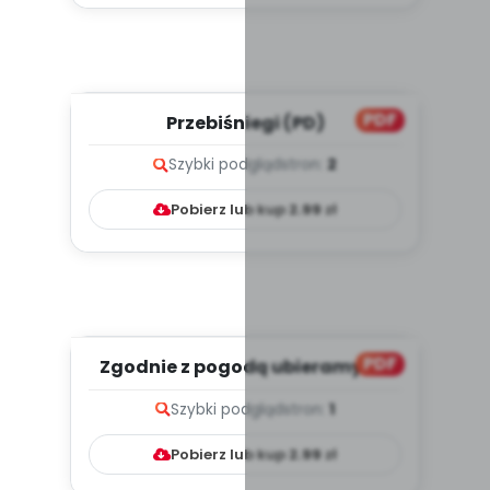
PDF
Przebiśniegi (PD)
Szybki podgląd
stron:
2
Pobierz lub kup
2.99
zł
PDF
Zgodnie z pogodą ubieramy się
ty i ja (PD)
Szybki podgląd
stron:
1
Pobierz lub kup
2.99
zł