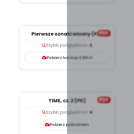
PDF
Pierwsze oznaki wiosny (PD)
Szybki podgląd
stron:
2
Pobierz lub kup
2.99
zł
PDF
TIME, cz. 2 (PD)
Szybki podgląd
stron:
4
Pobierz pobraniem