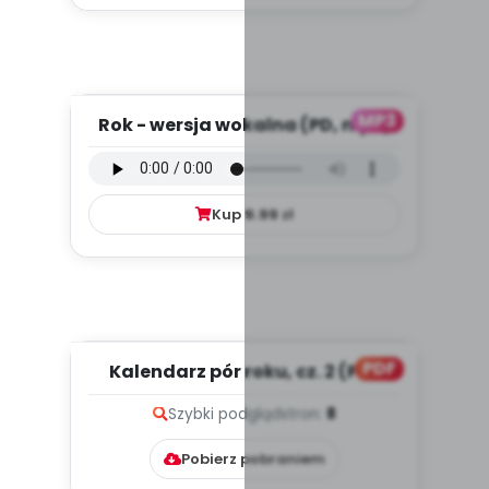
MP3
Rok - wersja wokalna (PD, mp3)
Kup
9.99
zł
PDF
Kalendarz pór roku, cz. 2 (PD)
Szybki podgląd
stron:
8
Pobierz pobraniem