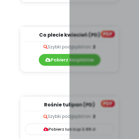
PDF
Co plecie kwiecień (PD)
Szybki podgląd
stron:
2
Pobierz bezpłatnie
PDF
Rośnie tulipan (PD)
Szybki podgląd
stron:
2
Pobierz lub kup
2.99
zł