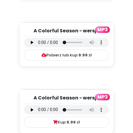
MP3
A Colorful Season - wersja
instrumentalna (PD, mp3)
Pobierz lub kup
9.99
zł
MP3
A Colorful Season - wersja
wokalna (PD, mp3)
Kup
9.99
zł