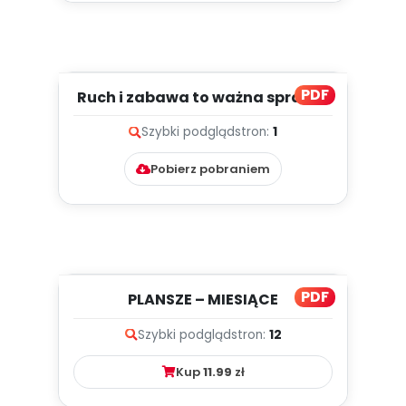
PDF
Ruch i zabawa to ważna sprawa,
cz. 1 (PD)
Szybki podgląd
stron:
1
Pobierz pobraniem
PDF
PLANSZE – MIESIĄCE
Szybki podgląd
stron:
12
Kup
11.99
zł