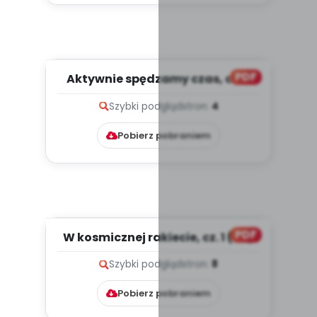
PDF
Aktywnie spędzamy czas, cz. 2
(PD)
Szybki podgląd
stron:
4
Pobierz pobraniem
PDF
W kosmicznej rakiecie, cz. 1 (PD)
Szybki podgląd
stron:
8
Pobierz pobraniem