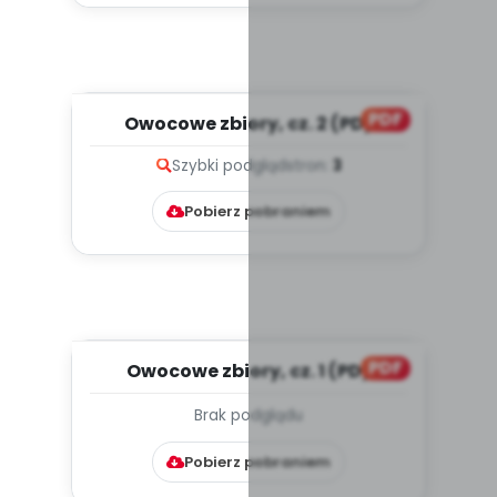
PDF
Owocowe zbiory, cz. 2 (PD)
Szybki podgląd
stron:
3
Pobierz pobraniem
PDF
Owocowe zbiory, cz. 1 (PD)
Brak podglądu
Pobierz pobraniem