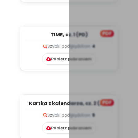
PDF
TIME, cz. 1 (PD)
Szybki podgląd
stron:
4
Pobierz pobraniem
PDF
Kartka z kalendarza, cz. 2 (PD)
Szybki podgląd
stron:
9
Pobierz pobraniem