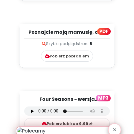
PDF
Poznajcie moją mamusię, cz. 2
(PD)
Szybki podgląd
stron:
5
Pobierz pobraniem
MP3
Four Seasons - wersja
instrumentalna (PD, mp3)
Pobierz lub kup
9.99
zł