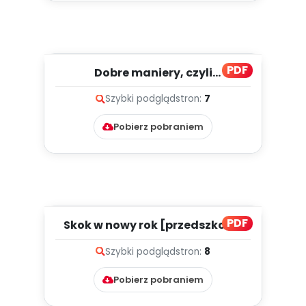
PDF
Dobre maniery, czyli
przedszkolny bon ton
Szybki podgląd
stron:
7
[przedszkolne...
Pobierz pobraniem
PDF
Skok w nowy rok [przedszkolne
inspiracje - dzieci stars...
Szybki podgląd
stron:
8
Pobierz pobraniem