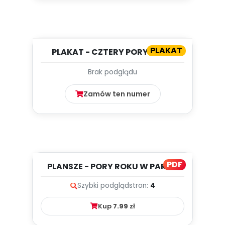
PLAKAT
PLAKAT - CZTERY PORY ROKU
[NAPISY]
Brak podglądu
Zamów ten numer
PDF
PLANSZE - PORY ROKU W PARKU
[11]
Szybki podgląd
stron:
4
Kup
7.99
zł