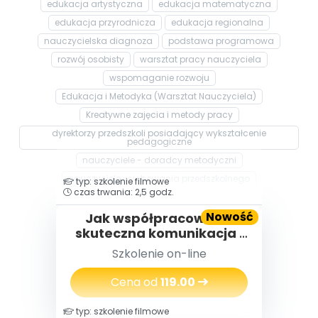
edukacja artystyczna
edukacja matematyczna
edukacja przyrodnicza
edukacja regionalna
nauczycielska diagnoza
podstawa programowa
rozwój osobisty
warsztat pracy nauczyciela
wspomaganie rozwoju
Edukacja i Metodyka (Warsztat Nauczyciela)
Kreatywne zajęcia i metody pracy
dyrektorzy przedszkoli posiadający wykształcenie
pedagogiczne
nauczyciele - doradcy metodyczni
nauczyciele wychowania przedszkolnego
typ: szkolenie filmowe
czas trwania: 2,5 godz.
Nowość
Jak współpracować –
skuteczna komunikacja i
budowanie relacji w
Szkolenie on-line
zespole
Cena od
119.00
typ: szkolenie filmowe