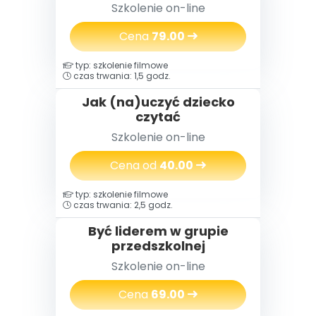
ułatwiające nauczycielom
Szkolenie on-line
organizowanie i
prowadzenie zajęć
Cena
79.00
typ: szkolenie filmowe
czas trwania: 1,5 godz.
Jak (na)uczyć dziecko
czytać
Szkolenie on-line
Cena od
40.00
typ: szkolenie filmowe
czas trwania: 2,5 godz.
Być liderem w grupie
przedszkolnej
Szkolenie on-line
Cena
69.00