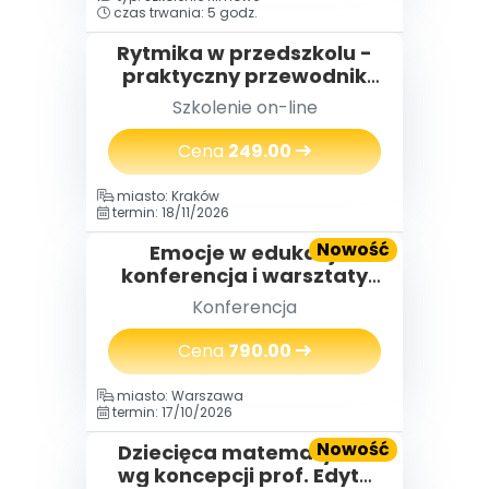
czas trwania: 5 godz.
Rytmika w przedszkolu -
praktyczny przewodnik
dla nauczycieli
Szkolenie on-line
Cena
249.00
miasto: Kraków
termin: 18/11/2026
Nowość
Emocje w edukacji
konferencja i warsztaty
(2 dni) 18-19.11.2026
Konferencja
Cena
790.00
miasto: Warszawa
termin: 17/10/2026
Nowość
Dziecięca matematyka®
wg koncepcji prof. Edyty