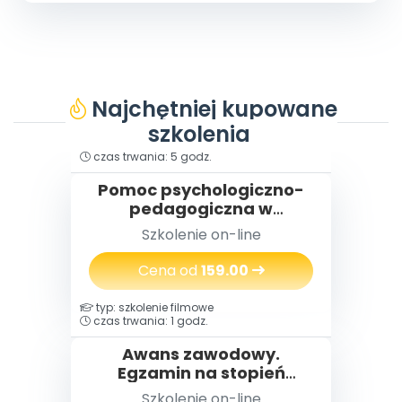
Najchętniej kupowane
szkolenia
typ: szkolenie filmowe
czas trwania: 5 godz.
Pomoc psychologiczno-
pedagogiczna w
przedszkolu
Szkolenie on-line
Cena od
159.00
typ: szkolenie filmowe
czas trwania: 1 godz.
Awans zawodowy.
Egzamin na stopień
nauczyciela
Szkolenie on-line