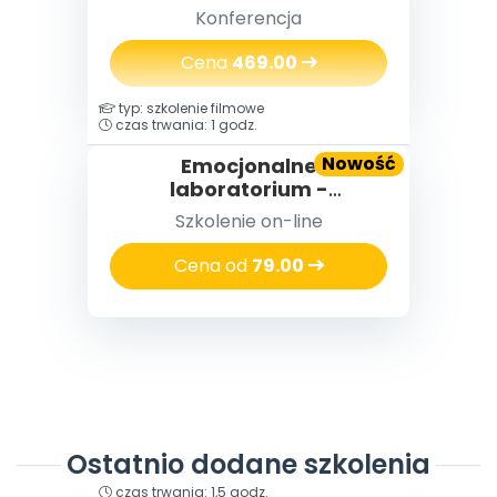
Gruszczyk-Kolczyńskiej
Konferencja
Cena
469.00
typ: szkolenie filmowe
czas trwania: 1 godz.
Nowość
Emocjonalne
laboratorium -
eksperymenty i zabawy,
Szkolenie on-line
które pomagają dzieciom
radzić sobie z emocjami
Cena od
79.00
Ostatnio dodane szkolenia
typ: szkolenie filmowe
czas trwania: 1,5 godz.