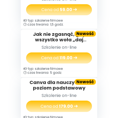
mianowanego w praktyce
Cena od
59.00
typ: szkolenie filmowe
czas trwania: 1,5 godz.
Nowość
Jak nie zgasnąć, gdy
wszystko woła „daj
więcej” – o wypaleniu
Szkolenie on-line
zawodowym
nauczycielek i nauczycieli,
Cena od
119.00
którzy za długo byli silni
typ: szkolenie filmowe
czas trwania: 5 godz.
Nowość
Canva dla nauczycieli -
poziom podstawowy
Szkolenie on-line
Cena od
179.00
typ: szkolenie filmowe