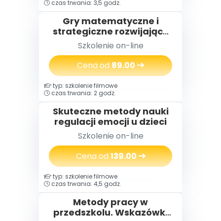
czas trwania: 3,5 godz.
Gry matematyczne i
strategiczne rozwijające
ogólną sprawność
Szkolenie on-line
intelektualną dzieci
przedszkolnych i
Cena od
89.00
szkolnych
typ: szkolenie filmowe
czas trwania: 2 godz.
Skuteczne metody nauki
regulacji emocji u dzieci
Szkolenie on-line
Cena od
139.00
typ: szkolenie filmowe
czas trwania: 4,5 godz.
Metody pracy w
przedszkolu. Wskazówki