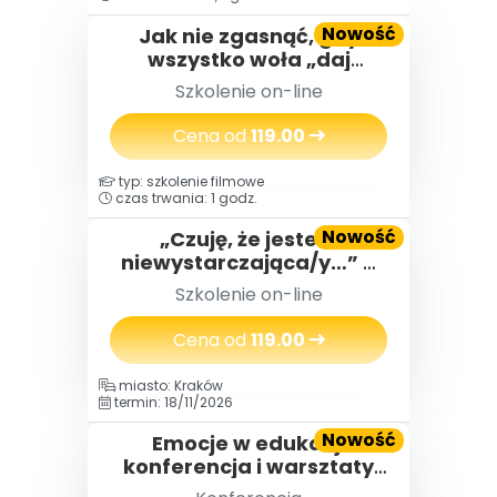
Nowość
Jak nie zgasnąć, gdy
wszystko woła „daj
więcej” – o wypaleniu
Szkolenie on-line
zawodowym
nauczycielek i nauczycieli,
Cena od
119.00
którzy za długo byli silni
typ: szkolenie filmowe
czas trwania: 1 godz.
Nowość
„Czuję, że jestem
niewystarczająca/y…” –
jak budować poczucie
Szkolenie on-line
własnej wartości.
Cena od
119.00
miasto: Kraków
termin: 18/11/2026
Nowość
Emocje w edukacji
konferencja i warsztaty
(2 dni) 18-19.11.2026