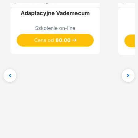
czas trwania: 3 godz.
czas tr
Adaptacyjne Vademecum
P
Szkolenie on-line
Cena od
80.00