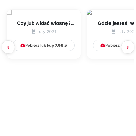
Czy już widać wiosnę?
Gdzie jesteś, w
[PBP - dzieci młodsze -
[PBP - dzieci mł
luty 2021
luty 202
numer 1]...
numer 2]..
Pobierz lub kup
7.99
zł
Pobierz lub kup