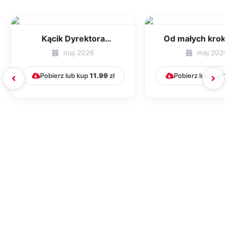
Kącik Dyrektora
Od małych kro
Przedszkola [cz. 9]
wielkich marzeń 
maj 2026
maj 202
przedszkolu.
Pobierz lub kup
11.99
zł
Pobierz lub kup
1