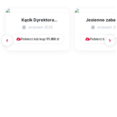
Kącik Dyrektora
Jesienne zaba
Przedszkola [cz. 1]
świeżym powie
wrzesień 2025
wrzesień 2
Pomysły na spr
Pobierz lub kup
11.90
zł
Pobierz lub kup
1