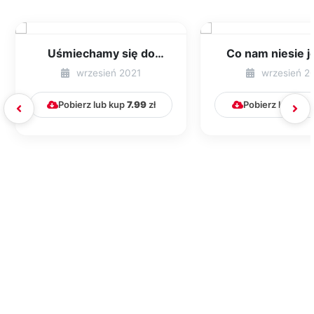
Uśmiechamy się do
Co nam niesie j
jesieni [PBP - dzieci
[PBP - dzieci mł
wrzesień 2021
wrzesień 2
młodsze - numer...
numer 2]..
Pobierz lub kup
7.99
zł
Pobierz lub kup