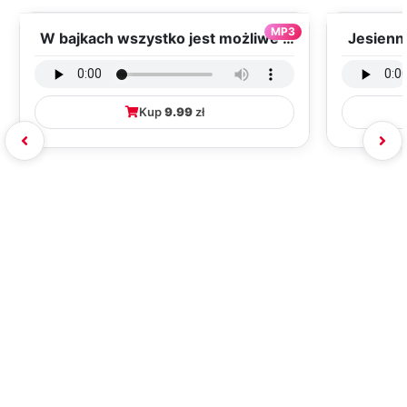
MP3
W bajkach wszystko jest możliwe -
Jesienn
wersja wokalna (PD, m...
Kup
9.99
zł