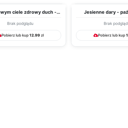
wym ciele zdrowy duch -
Jesienne dary - paź
iernik - TYGODNIOWY ...
TYGODNIOWY PLAN P
Brak podglądu
Brak podgląd
Pobierz lub kup
12.99
zł
Pobierz lub kup