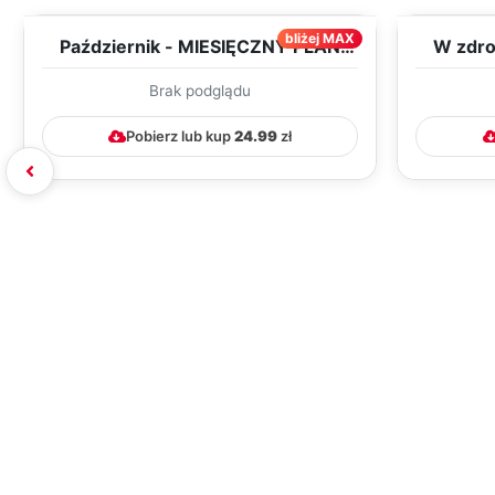
bliżej MAX
Październik - MIESIĘCZNY PLAN
W zdro
PRACY WYCHOWAWCZO –
paźdz
Brak podglądu
DYDAK...
Pobierz lub kup
24.99
zł