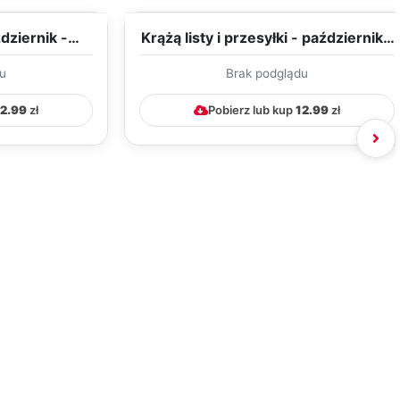
dziernik -
Krążą listy i przesyłki - październik -
RACY WYC...
TYGODNIOWY PLAN...
u
Brak podglądu
12.99
zł
Pobierz lub kup
12.99
zł