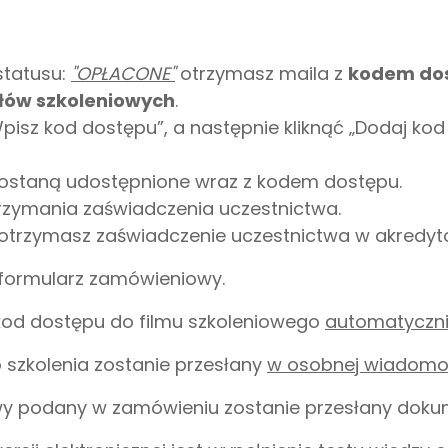
statusu:
"OPŁACONE"
otrzymasz maila z
kodem do
łów szkoleniowych
.
isz kod dostępu”, a następnie kliknąć „Dodaj kod 
 zostaną udostępnione wraz z kodem dostępu.
trzymania zaświadczenia uczestnictwa.
otrzymasz zaświadczenie uczestnictwa w akredyt
 formularz zamówieniowy.
kod dostępu do filmu szkoleniowego
automatycznie
szkolenia zostanie przesłany
w osobnej wiadomoś
wy podany w zamówieniu zostanie przesłany doku