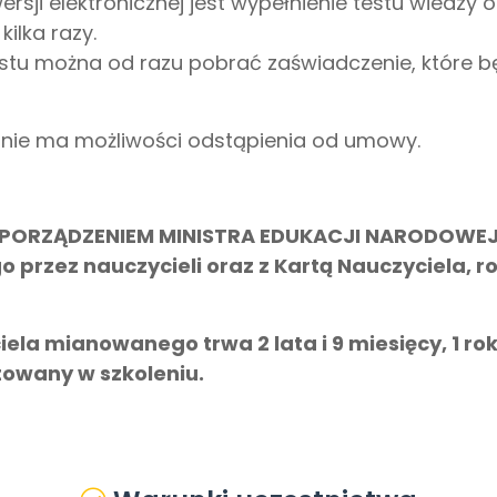
ji elektronicznej jest wypełnienie testu wiedzy 
ilka razy.
tu można od razu pobrać zaświadczenie, które będ
 nie ma możliwości odstąpienia od umowy.
ZPORZĄDZENIEM MINISTRA EDUKACJI NARODOWEJ z 
przez nauczycieli oraz z Kartą Nauczyciela, 
ela mianowanego trwa 2 lata i 9 miesięcy, 1 rok 
owany w szkoleniu.