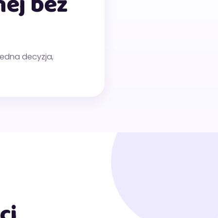
nej bez
jedna decyzja,
ci