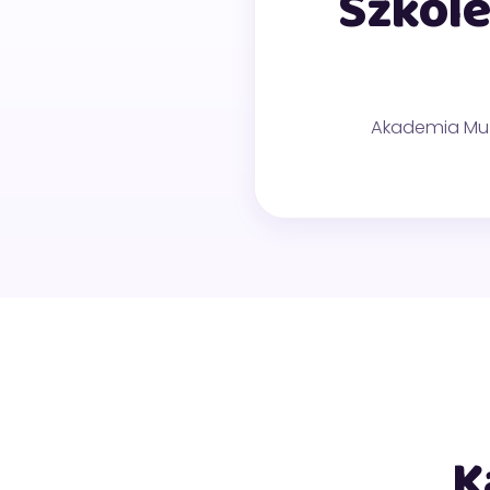
Szkole
Akademia Muzy
K